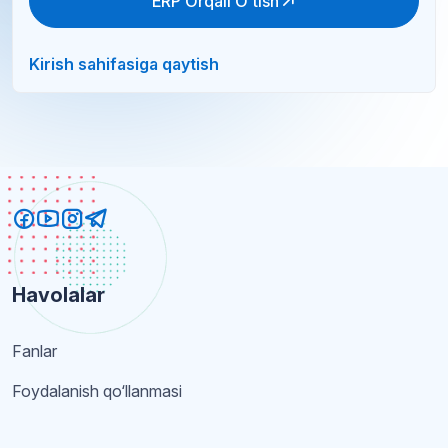
ERP Orqali O'tish
Kirish sahifasiga qaytish
Havolalar
Fanlar
Foydalanish qo‘llanmasi