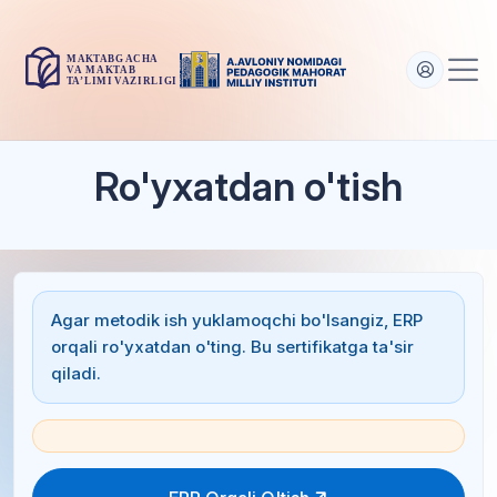
Ro'yxatdan o'tish
Agar metodik ish yuklamoqchi bo'lsangiz, ERP
orqali ro'yxatdan o'ting. Bu sertifikatga ta'sir
qiladi.